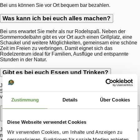
Bei uns können Sie vor Ort bequem bar bezahlen.
Was kann ich bei euch alles machen?
Bei uns erwartet Sie mehr als nur Rodelspaß. Neben der
Sommerrodelbahn gibt es vor Ort auch einen Grillplatz, eine
Schaukel und weitere Möglichkeiten, gemeinsam eine schöne
Zeit im Freien zu verbringen. Damit eignet sich das
Rodelzentrum ideal für Familien, Ausflüge und entspannte
Stunden in der Natur.
Gibt es bei euch Essen und Trinken?
Ja, bei uns gibt es auch Getränke, Eis und Kaffee. So können
Sie Ihren Besuch ganz entspannt mit einer kleinen Pause
verbinden und sich zwischendurch stärken.
Zustimmung
Details
Über Cookies
Kann man bei euch auch mit Kindern gut Zeit
verbringen?
Diese Webseite verwendet Cookies
Ja, das Rodelzentrum ist ein schönes Ausflugsziel für Familien
Wir verwenden Cookies, um Inhalte und Anzeigen zu
mit Kindern. Neben dem Fahrspaß sorgen auch die weiteren
personalisieren, Funktionen für soziale Medien anbieten