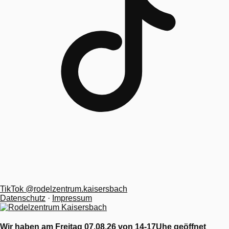
TikTok
@rodelzentrum.kaisersbach
Datenschutz
·
Impressum
Aktuelle Kurzmitteilung
Wir haben am Freitag 07.08.26 von 14-17Uhe geöffnet